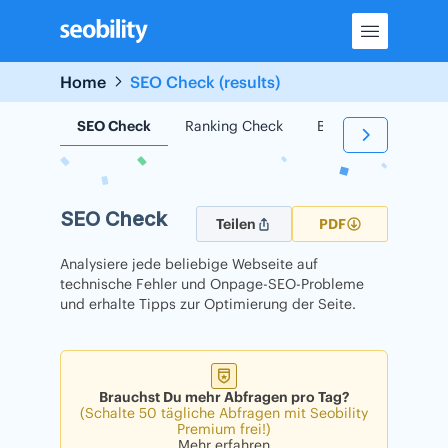
Skip
to
content
Home
SEO Check (results)
SEO Check
Ranking Check
Backlink Check
SEO Check
Teilen
PDF
Analysiere jede beliebige Webseite auf
technische Fehler und Onpage-SEO-Probleme
und erhalte Tipps zur Optimierung der Seite.
Brauchst Du mehr Abfragen pro Tag?
(Schalte 50 tägliche Abfragen mit Seobility
Premium frei!)
Mehr erfahren