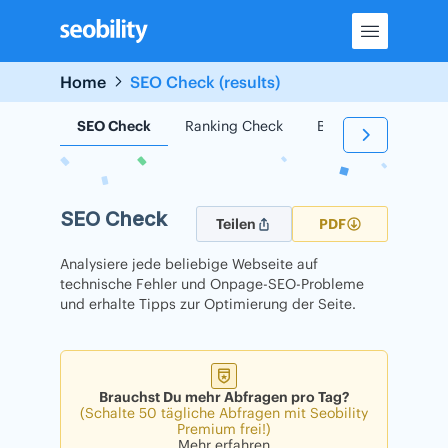
Skip
to
content
Home
SEO Check (results)
SEO Check
Ranking Check
Backlink Check
SEO Check
Teilen
PDF
Analysiere jede beliebige Webseite auf
technische Fehler und Onpage-SEO-Probleme
und erhalte Tipps zur Optimierung der Seite.
Brauchst Du mehr Abfragen pro Tag?
(Schalte 50 tägliche Abfragen mit Seobility
Premium frei!)
Mehr erfahren