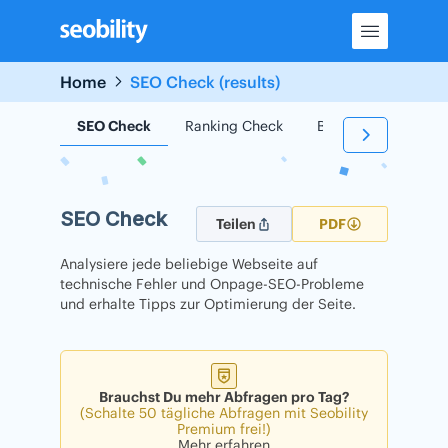
Skip
to
content
Home
SEO Check (results)
SEO Check
Ranking Check
Backlink Check
SEO Check
Teilen
PDF
Analysiere jede beliebige Webseite auf
technische Fehler und Onpage-SEO-Probleme
und erhalte Tipps zur Optimierung der Seite.
Brauchst Du mehr Abfragen pro Tag?
(Schalte 50 tägliche Abfragen mit Seobility
Premium frei!)
Mehr erfahren