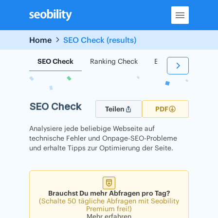
Skip
to
content
Home
SEO Check (results)
SEO Check
Ranking Check
Backlink Check
SEO Check
Teilen
PDF
Analysiere jede beliebige Webseite auf
technische Fehler und Onpage-SEO-Probleme
und erhalte Tipps zur Optimierung der Seite.
Brauchst Du mehr Abfragen pro Tag?
(Schalte 50 tägliche Abfragen mit Seobility
Premium frei!)
Mehr erfahren