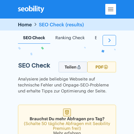
Skip
to
content
Home
SEO Check (results)
SEO Check
Ranking Check
Backlink Check
SEO Check
Teilen
PDF
Analysiere jede beliebige Webseite auf
technische Fehler und Onpage-SEO-Probleme
und erhalte Tipps zur Optimierung der Seite.
Brauchst Du mehr Abfragen pro Tag?
(Schalte 50 tägliche Abfragen mit Seobility
Premium frei!)
Mehr erfahren