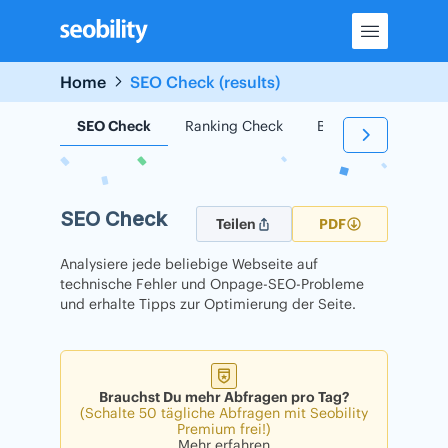
Skip
to
content
Home
SEO Check (results)
SEO Check
Ranking Check
Backlink Check
SEO Check
Teilen
PDF
Analysiere jede beliebige Webseite auf
technische Fehler und Onpage-SEO-Probleme
und erhalte Tipps zur Optimierung der Seite.
Brauchst Du mehr Abfragen pro Tag?
(Schalte 50 tägliche Abfragen mit Seobility
Premium frei!)
Mehr erfahren