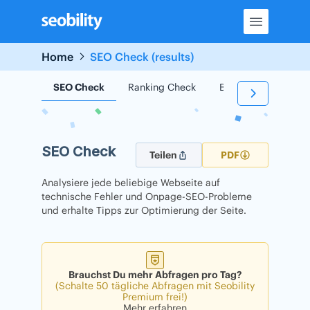
Skip
to
content
Home
SEO Check (results)
SEO Check
Ranking Check
Backlink Check
SEO Check
Teilen
PDF
Analysiere jede beliebige Webseite auf
technische Fehler und Onpage-SEO-Probleme
und erhalte Tipps zur Optimierung der Seite.
Brauchst Du mehr Abfragen pro Tag?
(Schalte 50 tägliche Abfragen mit Seobility
Premium frei!)
Mehr erfahren