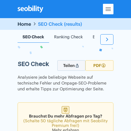
Skip
to
content
Home
SEO Check (results)
SEO Check
Ranking Check
Backlink Check
SEO Check
Teilen
PDF
Analysiere jede beliebige Webseite auf
technische Fehler und Onpage-SEO-Probleme
und erhalte Tipps zur Optimierung der Seite.
Brauchst Du mehr Abfragen pro Tag?
(Schalte 50 tägliche Abfragen mit Seobility
Premium frei!)
Mehr erfahren