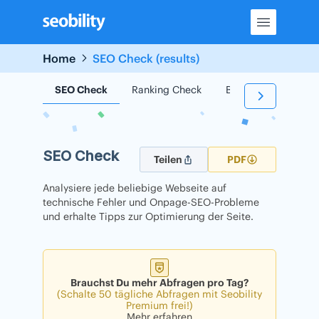
Skip
to
content
Home
SEO Check (results)
SEO Check
Ranking Check
Backlink Check
SEO Check
Teilen
PDF
Analysiere jede beliebige Webseite auf
technische Fehler und Onpage-SEO-Probleme
und erhalte Tipps zur Optimierung der Seite.
Brauchst Du mehr Abfragen pro Tag?
(Schalte 50 tägliche Abfragen mit Seobility
Premium frei!)
Mehr erfahren