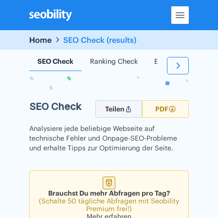
Skip
to
content
Home
SEO Check (results)
SEO Check
Ranking Check
Backlink Check
SEO Check
Teilen
PDF
Analysiere jede beliebige Webseite auf
technische Fehler und Onpage-SEO-Probleme
und erhalte Tipps zur Optimierung der Seite.
Brauchst Du mehr Abfragen pro Tag?
(Schalte 50 tägliche Abfragen mit Seobility
Premium frei!)
Mehr erfahren