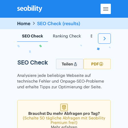
Skip
to
content
Home
SEO Check (results)
SEO Check
Ranking Check
Backlink Check
SEO Check
Teilen
PDF
Analysiere jede beliebige Webseite auf
technische Fehler und Onpage-SEO-Probleme
und erhalte Tipps zur Optimierung der Seite.
Brauchst Du mehr Abfragen pro Tag?
(Schalte 50 tägliche Abfragen mit Seobility
Premium frei!)
Mehr erfahren