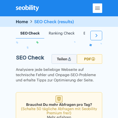
Skip
to
content
Home
SEO Check (results)
SEO Check
Ranking Check
Backlink Check
SEO Check
Teilen
PDF
Analysiere jede beliebige Webseite auf
technische Fehler und Onpage-SEO-Probleme
und erhalte Tipps zur Optimierung der Seite.
Brauchst Du mehr Abfragen pro Tag?
(Schalte 50 tägliche Abfragen mit Seobility
Premium frei!)
Mehr erfahren