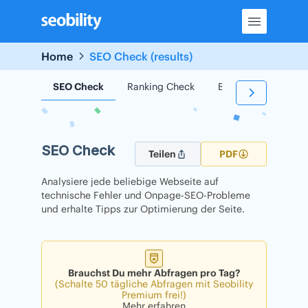
Skip
to
content
Home
SEO Check (results)
SEO Check
Ranking Check
Backlink Check
SEO Check
Teilen
PDF
Analysiere jede beliebige Webseite auf
technische Fehler und Onpage-SEO-Probleme
und erhalte Tipps zur Optimierung der Seite.
Brauchst Du mehr Abfragen pro Tag?
(Schalte 50 tägliche Abfragen mit Seobility
Premium frei!)
Mehr erfahren