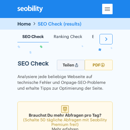
Skip
to
content
Home
SEO Check (results)
SEO Check
Ranking Check
Backlink Check
SEO Check
Teilen
PDF
Analysiere jede beliebige Webseite auf
technische Fehler und Onpage-SEO-Probleme
und erhalte Tipps zur Optimierung der Seite.
Brauchst Du mehr Abfragen pro Tag?
(Schalte 50 tägliche Abfragen mit Seobility
Premium frei!)
Mehr erfahren