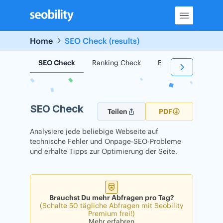
Skip
to
content
Home
SEO Check (results)
SEO Check
Ranking Check
Backlink Check
SEO Check
Teilen
PDF
Analysiere jede beliebige Webseite auf
technische Fehler und Onpage-SEO-Probleme
und erhalte Tipps zur Optimierung der Seite.
Brauchst Du mehr Abfragen pro Tag?
(Schalte 50 tägliche Abfragen mit Seobility
Premium frei!)
Mehr erfahren