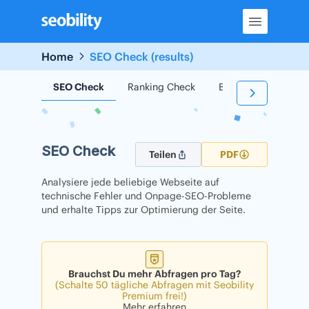
Skip
to
content
Home
SEO Check (results)
SEO Check
Ranking Check
Backlink Check
SEO Check
Teilen
PDF
Analysiere jede beliebige Webseite auf
technische Fehler und Onpage-SEO-Probleme
und erhalte Tipps zur Optimierung der Seite.
Brauchst Du mehr Abfragen pro Tag?
(Schalte 50 tägliche Abfragen mit Seobility
Premium frei!)
Mehr erfahren