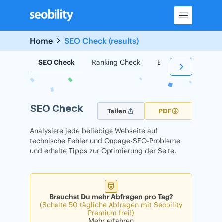
Skip
to
content
Home
SEO Check (results)
SEO Check
Ranking Check
Backlink Check
SEO Check
Teilen
PDF
Analysiere jede beliebige Webseite auf
technische Fehler und Onpage-SEO-Probleme
und erhalte Tipps zur Optimierung der Seite.
Brauchst Du mehr Abfragen pro Tag?
(Schalte 50 tägliche Abfragen mit Seobility
Premium frei!)
Mehr erfahren