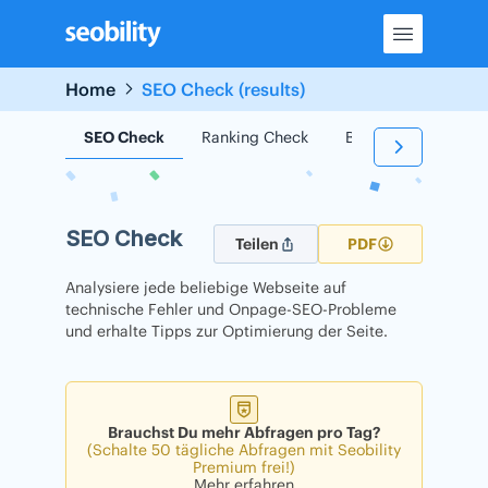
Skip
to
content
Home
SEO Check (results)
SEO Check
Ranking Check
Backlink Check
SEO Check
Teilen
PDF
Analysiere jede beliebige Webseite auf
technische Fehler und Onpage-SEO-Probleme
und erhalte Tipps zur Optimierung der Seite.
Brauchst Du mehr Abfragen pro Tag?
(Schalte 50 tägliche Abfragen mit Seobility
Premium frei!)
Mehr erfahren