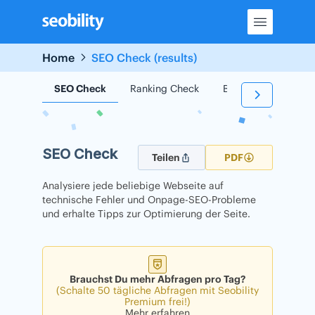
Skip
to
content
Home
SEO Check (results)
SEO Check
Ranking Check
Backlink Check
SEO Check
Teilen
PDF
Analysiere jede beliebige Webseite auf
technische Fehler und Onpage-SEO-Probleme
und erhalte Tipps zur Optimierung der Seite.
Brauchst Du mehr Abfragen pro Tag?
(Schalte 50 tägliche Abfragen mit Seobility
Premium frei!)
Mehr erfahren