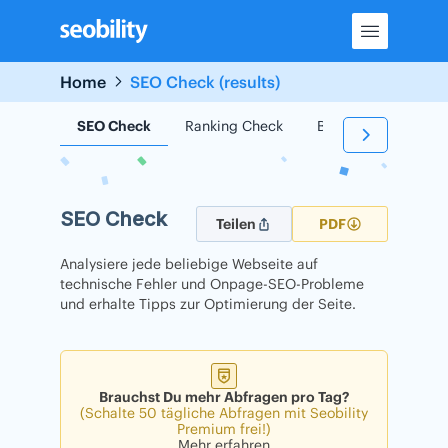
Skip
to
content
Home
SEO Check (results)
SEO Check
Ranking Check
Backlink Check
SEO Check
Teilen
PDF
Analysiere jede beliebige Webseite auf
technische Fehler und Onpage-SEO-Probleme
und erhalte Tipps zur Optimierung der Seite.
Brauchst Du mehr Abfragen pro Tag?
(Schalte 50 tägliche Abfragen mit Seobility
Premium frei!)
Mehr erfahren