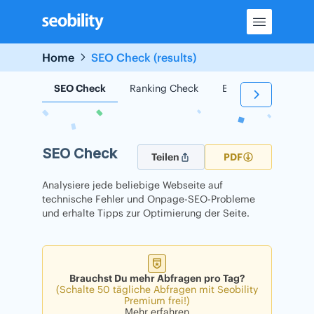
Skip
to
content
Home
SEO Check (results)
SEO Check
Ranking Check
Backlink Check
SEO Check
Teilen
PDF
Analysiere jede beliebige Webseite auf
technische Fehler und Onpage-SEO-Probleme
und erhalte Tipps zur Optimierung der Seite.
Brauchst Du mehr Abfragen pro Tag?
(Schalte 50 tägliche Abfragen mit Seobility
Premium frei!)
Mehr erfahren