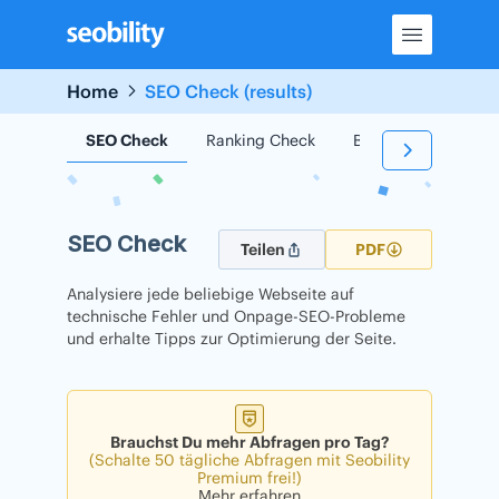
Skip
to
content
Home
SEO Check (results)
SEO Check
Ranking Check
Backlink Check
SEO Check
Teilen
PDF
Analysiere jede beliebige Webseite auf
technische Fehler und Onpage-SEO-Probleme
und erhalte Tipps zur Optimierung der Seite.
Brauchst Du mehr Abfragen pro Tag?
(Schalte 50 tägliche Abfragen mit Seobility
Premium frei!)
Mehr erfahren