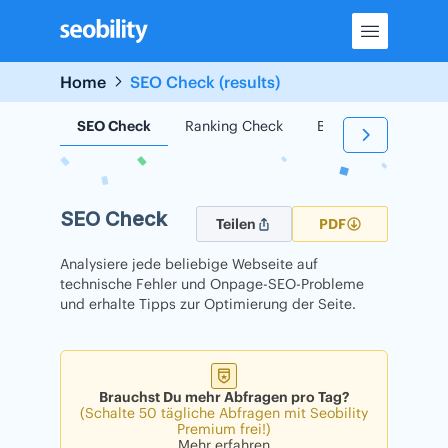
Skip
to
content
Home
SEO Check (results)
SEO Check
Ranking Check
Backlink Check
SEO Check
Teilen
PDF
Analysiere jede beliebige Webseite auf
technische Fehler und Onpage-SEO-Probleme
und erhalte Tipps zur Optimierung der Seite.
Brauchst Du mehr Abfragen pro Tag?
(Schalte 50 tägliche Abfragen mit Seobility
Premium frei!)
Mehr erfahren