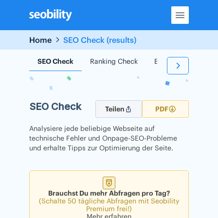
Skip
to
content
Home
SEO Check (results)
SEO Check
Ranking Check
Backlink Check
SEO Check
Teilen
PDF
Analysiere jede beliebige Webseite auf
technische Fehler und Onpage-SEO-Probleme
und erhalte Tipps zur Optimierung der Seite.
Brauchst Du mehr Abfragen pro Tag?
(Schalte 50 tägliche Abfragen mit Seobility
Premium frei!)
Mehr erfahren