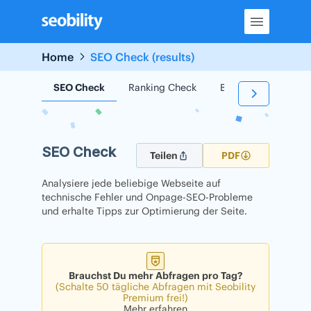
Skip
to
content
Home
SEO Check (results)
SEO Check
Ranking Check
Backlink Check
SEO Check
Teilen
PDF
Analysiere jede beliebige Webseite auf
technische Fehler und Onpage-SEO-Probleme
und erhalte Tipps zur Optimierung der Seite.
Brauchst Du mehr Abfragen pro Tag?
(Schalte 50 tägliche Abfragen mit Seobility
Premium frei!)
Mehr erfahren