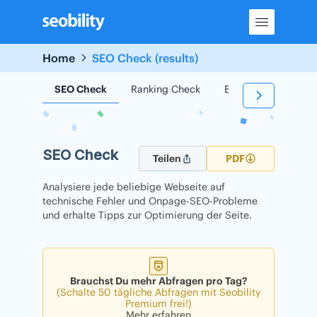
Skip
to
content
Home
SEO Check (results)
SEO Check
Ranking Check
Backlink Check
SEO Check
Teilen
PDF
Analysiere jede beliebige Webseite auf
technische Fehler und Onpage-SEO-Probleme
und erhalte Tipps zur Optimierung der Seite.
Brauchst Du mehr Abfragen pro Tag?
(Schalte 50 tägliche Abfragen mit Seobility
Premium frei!)
Mehr erfahren