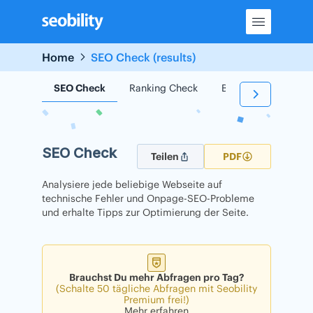
Skip
to
content
Home
SEO Check (results)
SEO Check
Ranking Check
Backlink Check
SEO Check
Teilen
PDF
Analysiere jede beliebige Webseite auf
technische Fehler und Onpage-SEO-Probleme
und erhalte Tipps zur Optimierung der Seite.
Brauchst Du mehr Abfragen pro Tag?
(Schalte 50 tägliche Abfragen mit Seobility
Premium frei!)
Mehr erfahren