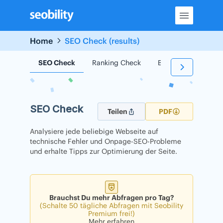
Skip
to
content
Home
SEO Check (results)
SEO Check
Ranking Check
Backlink Check
SEO Check
Teilen
PDF
Analysiere jede beliebige Webseite auf
technische Fehler und Onpage-SEO-Probleme
und erhalte Tipps zur Optimierung der Seite.
Brauchst Du mehr Abfragen pro Tag?
(Schalte 50 tägliche Abfragen mit Seobility
Premium frei!)
Mehr erfahren