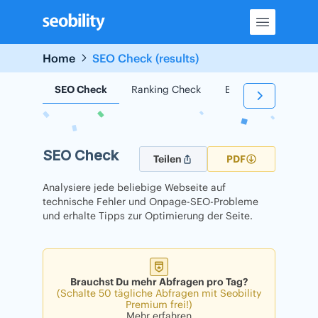
Skip
to
content
Home
SEO Check (results)
SEO Check
Ranking Check
Backlink Check
SEO Check
Teilen
PDF
Analysiere jede beliebige Webseite auf
technische Fehler und Onpage-SEO-Probleme
und erhalte Tipps zur Optimierung der Seite.
Brauchst Du mehr Abfragen pro Tag?
(Schalte 50 tägliche Abfragen mit Seobility
Premium frei!)
Mehr erfahren