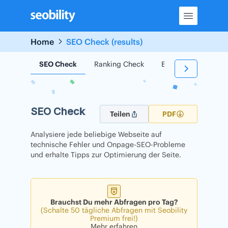
Skip
to
content
Home
SEO Check (results)
SEO Check
Ranking Check
Backlink Check
SEO Check
Teilen
PDF
Analysiere jede beliebige Webseite auf
technische Fehler und Onpage-SEO-Probleme
und erhalte Tipps zur Optimierung der Seite.
Brauchst Du mehr Abfragen pro Tag?
(Schalte 50 tägliche Abfragen mit Seobility
Premium frei!)
Mehr erfahren