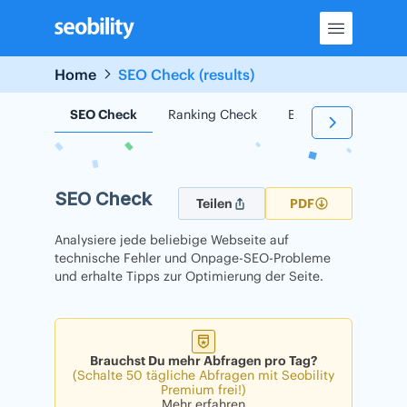
Skip
to
content
Home
SEO Check (results)
SEO Check
Ranking Check
Backlink Check
SEO Check
Teilen
PDF
Analysiere jede beliebige Webseite auf
technische Fehler und Onpage-SEO-Probleme
und erhalte Tipps zur Optimierung der Seite.
Brauchst Du mehr Abfragen pro Tag?
(Schalte 50 tägliche Abfragen mit Seobility
Premium frei!)
Mehr erfahren