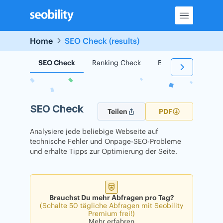
Skip
to
content
Home
SEO Check (results)
SEO Check
Ranking Check
Backlink Check
SEO Check
Teilen
PDF
Analysiere jede beliebige Webseite auf
technische Fehler und Onpage-SEO-Probleme
und erhalte Tipps zur Optimierung der Seite.
Brauchst Du mehr Abfragen pro Tag?
(Schalte 50 tägliche Abfragen mit Seobility
Premium frei!)
Mehr erfahren