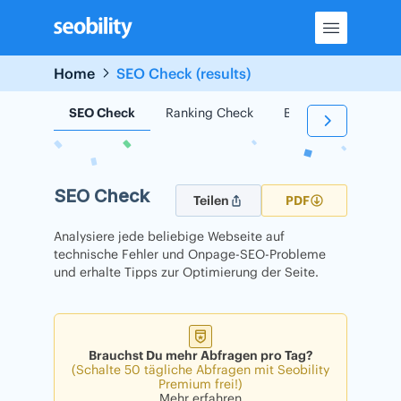
Skip
to
content
Home
SEO Check (results)
SEO Check
Ranking Check
Backlink Check
SEO Check
Teilen
PDF
Analysiere jede beliebige Webseite auf
technische Fehler und Onpage-SEO-Probleme
und erhalte Tipps zur Optimierung der Seite.
Brauchst Du mehr Abfragen pro Tag?
(Schalte 50 tägliche Abfragen mit Seobility
Premium frei!)
Mehr erfahren