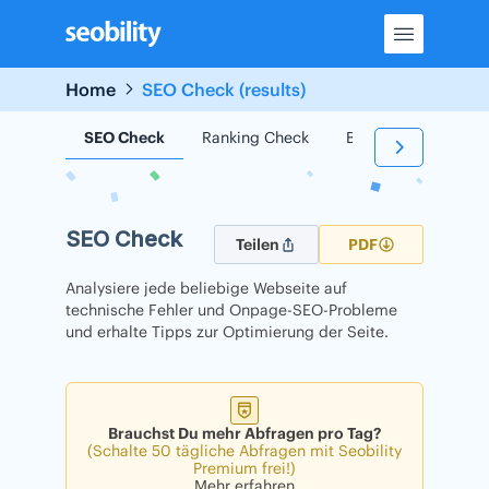
Skip
to
content
Home
SEO Check (results)
SEO Check
Ranking Check
Backlink Check
SEO Check
Teilen
PDF
Analysiere jede beliebige Webseite auf
technische Fehler und Onpage-SEO-Probleme
und erhalte Tipps zur Optimierung der Seite.
Brauchst Du mehr Abfragen pro Tag?
(Schalte 50 tägliche Abfragen mit Seobility
Premium frei!)
Mehr erfahren