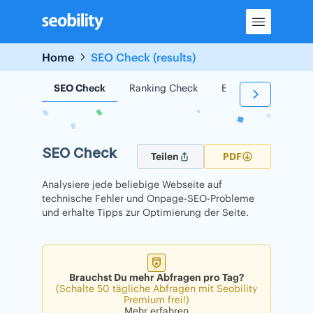
Skip
to
content
Home
SEO Check (results)
SEO Check
Ranking Check
Backlink Check
SEO Check
Teilen
PDF
Analysiere jede beliebige Webseite auf
technische Fehler und Onpage-SEO-Probleme
und erhalte Tipps zur Optimierung der Seite.
Brauchst Du mehr Abfragen pro Tag?
(Schalte 50 tägliche Abfragen mit Seobility
Premium frei!)
Mehr erfahren