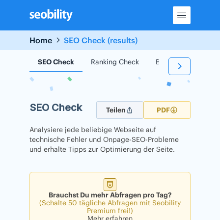
Skip
to
content
Home
SEO Check (results)
SEO Check
Ranking Check
Backlink Check
SEO Check
Teilen
PDF
Analysiere jede beliebige Webseite auf
technische Fehler und Onpage-SEO-Probleme
und erhalte Tipps zur Optimierung der Seite.
Brauchst Du mehr Abfragen pro Tag?
(Schalte 50 tägliche Abfragen mit Seobility
Premium frei!)
Mehr erfahren