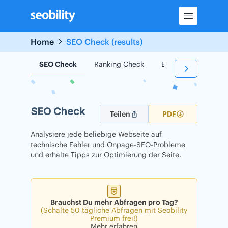
Skip
to
content
Home
SEO Check (results)
SEO Check
Ranking Check
Backlink Check
SEO Check
Teilen
PDF
Analysiere jede beliebige Webseite auf
technische Fehler und Onpage-SEO-Probleme
und erhalte Tipps zur Optimierung der Seite.
Brauchst Du mehr Abfragen pro Tag?
(Schalte 50 tägliche Abfragen mit Seobility
Premium frei!)
Mehr erfahren