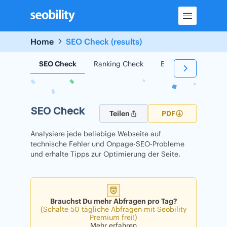
Skip
to
content
Home
SEO Check (results)
SEO Check
Ranking Check
Backlink Check
SEO Check
Teilen
PDF
Analysiere jede beliebige Webseite auf
technische Fehler und Onpage-SEO-Probleme
und erhalte Tipps zur Optimierung der Seite.
Brauchst Du mehr Abfragen pro Tag?
(Schalte 50 tägliche Abfragen mit Seobility
Premium frei!)
Mehr erfahren