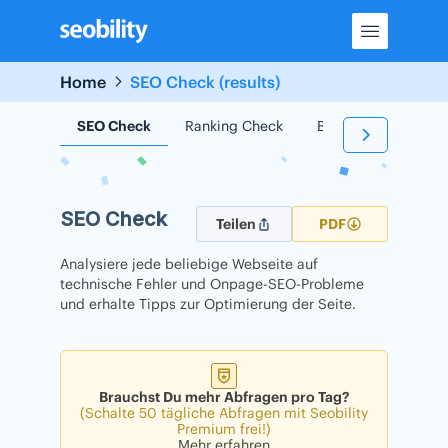
Skip
to
content
Home
SEO Check (results)
SEO Check
Ranking Check
Backlink Check
SEO Check
Teilen
PDF
Analysiere jede beliebige Webseite auf
technische Fehler und Onpage-SEO-Probleme
und erhalte Tipps zur Optimierung der Seite.
Brauchst Du mehr Abfragen pro Tag?
(Schalte 50 tägliche Abfragen mit Seobility
Premium frei!)
Mehr erfahren