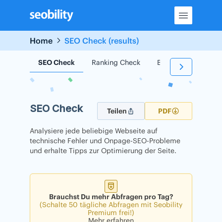
Skip
to
content
Home
SEO Check (results)
SEO Check
Ranking Check
Backlink Check
SEO Check
Teilen
PDF
Analysiere jede beliebige Webseite auf
technische Fehler und Onpage-SEO-Probleme
und erhalte Tipps zur Optimierung der Seite.
Brauchst Du mehr Abfragen pro Tag?
(Schalte 50 tägliche Abfragen mit Seobility
Premium frei!)
Mehr erfahren