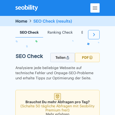
Skip
to
content
Home
SEO Check (results)
SEO Check
Ranking Check
Backlink Check
SEO Check
Teilen
PDF
Analysiere jede beliebige Webseite auf
technische Fehler und Onpage-SEO-Probleme
und erhalte Tipps zur Optimierung der Seite.
Brauchst Du mehr Abfragen pro Tag?
(Schalte 50 tägliche Abfragen mit Seobility
Premium frei!)
Mehr erfahren