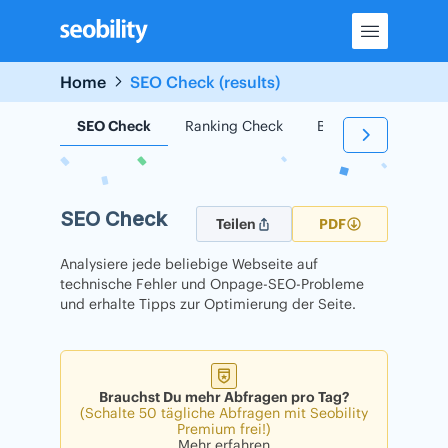
Skip
to
content
Home
SEO Check (results)
SEO Check
Ranking Check
Backlink Check
SEO Check
Teilen
PDF
Analysiere jede beliebige Webseite auf
technische Fehler und Onpage-SEO-Probleme
und erhalte Tipps zur Optimierung der Seite.
Brauchst Du mehr Abfragen pro Tag?
(Schalte 50 tägliche Abfragen mit Seobility
Premium frei!)
Mehr erfahren