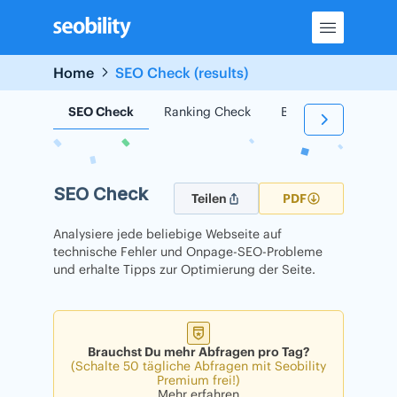
Skip
to
content
Home
SEO Check (results)
SEO Check
Ranking Check
Backlink Check
SEO Check
Teilen
PDF
Analysiere jede beliebige Webseite auf
technische Fehler und Onpage-SEO-Probleme
und erhalte Tipps zur Optimierung der Seite.
Brauchst Du mehr Abfragen pro Tag?
(Schalte 50 tägliche Abfragen mit Seobility
Premium frei!)
Mehr erfahren