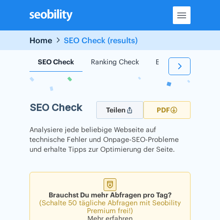
Skip
to
content
Home
SEO Check (results)
SEO Check
Ranking Check
Backlink Check
SEO Check
Teilen
PDF
Analysiere jede beliebige Webseite auf
technische Fehler und Onpage-SEO-Probleme
und erhalte Tipps zur Optimierung der Seite.
Brauchst Du mehr Abfragen pro Tag?
(Schalte 50 tägliche Abfragen mit Seobility
Premium frei!)
Mehr erfahren