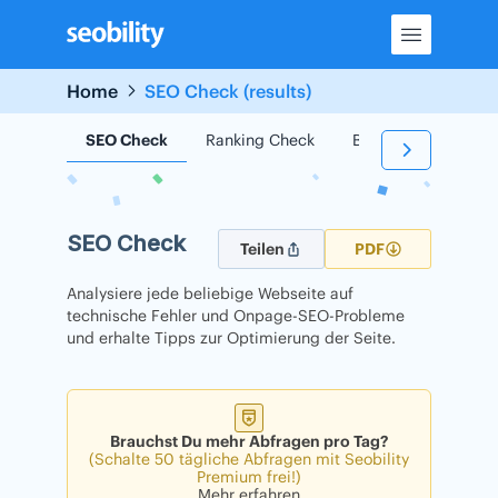
Skip
to
content
Home
SEO Check (results)
SEO Check
Ranking Check
Backlink Check
SEO Check
Teilen
PDF
Analysiere jede beliebige Webseite auf
technische Fehler und Onpage-SEO-Probleme
und erhalte Tipps zur Optimierung der Seite.
Brauchst Du mehr Abfragen pro Tag?
(Schalte 50 tägliche Abfragen mit Seobility
Premium frei!)
Mehr erfahren