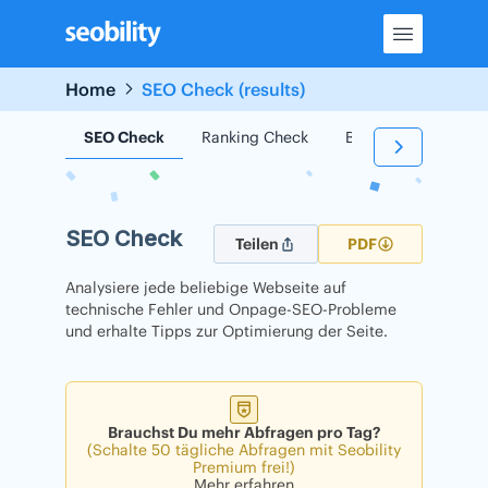
Skip
to
content
Home
SEO Check (results)
SEO Check
Ranking Check
Backlink Check
SEO Check
Teilen
PDF
Analysiere jede beliebige Webseite auf
technische Fehler und Onpage-SEO-Probleme
und erhalte Tipps zur Optimierung der Seite.
Brauchst Du mehr Abfragen pro Tag?
(Schalte 50 tägliche Abfragen mit Seobility
Premium frei!)
Mehr erfahren