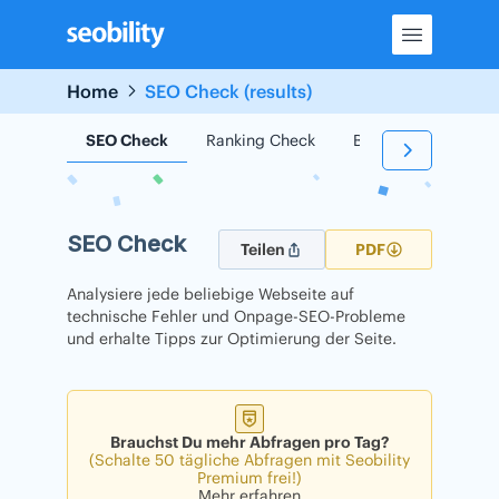
Skip
to
content
Home
SEO Check (results)
SEO Check
Ranking Check
Backlink Check
SEO Check
Teilen
PDF
Analysiere jede beliebige Webseite auf
technische Fehler und Onpage-SEO-Probleme
und erhalte Tipps zur Optimierung der Seite.
Brauchst Du mehr Abfragen pro Tag?
(Schalte 50 tägliche Abfragen mit Seobility
Premium frei!)
Mehr erfahren