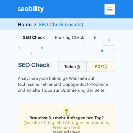
Skip
to
content
Home
SEO Check (results)
SEO Check
Ranking Check
Backlink Check
SEO Check
Teilen
PDF
Analysiere jede beliebige Webseite auf
technische Fehler und Onpage-SEO-Probleme
und erhalte Tipps zur Optimierung der Seite.
Brauchst Du mehr Abfragen pro Tag?
(Schalte 50 tägliche Abfragen mit Seobility
Premium frei!)
Mehr erfahren