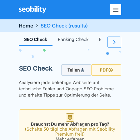
Skip
to
content
Home
SEO Check (results)
SEO Check
Ranking Check
Backlink Check
SEO Check
Teilen
PDF
Analysiere jede beliebige Webseite auf
technische Fehler und Onpage-SEO-Probleme
und erhalte Tipps zur Optimierung der Seite.
Brauchst Du mehr Abfragen pro Tag?
(Schalte 50 tägliche Abfragen mit Seobility
Premium frei!)
Mehr erfahren