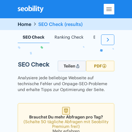
Skip
to
content
Home
SEO Check (results)
SEO Check
Ranking Check
Backlink Check
SEO Check
Teilen
PDF
Analysiere jede beliebige Webseite auf
technische Fehler und Onpage-SEO-Probleme
und erhalte Tipps zur Optimierung der Seite.
Brauchst Du mehr Abfragen pro Tag?
(Schalte 50 tägliche Abfragen mit Seobility
Premium frei!)
Mehr erfahren